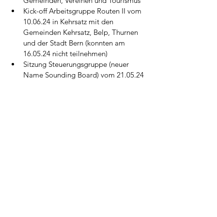
Gemeinden, Vereinen und Tourismus
Kick-off Arbeitsgruppe Routen II vom 
10.06.24 in Kehrsatz mit den 
Gemeinden Kehrsatz, Belp, Thurnen 
und der Stadt Bern (konnten am 
16.05.24 nicht teilnehmen)
Sitzung Steuerungsgruppe (neuer 
Name Sounding Board) vom 21.05.24
Projektschritte & Meilensteine
Nach der Einarbeitung, den 
durchgeführten Kick-offs, 
Vorstandssitzungen und bilateralen 
Gesprächen mit Akteuren konnten wir die 
Meilensteinplanung verfeinern.